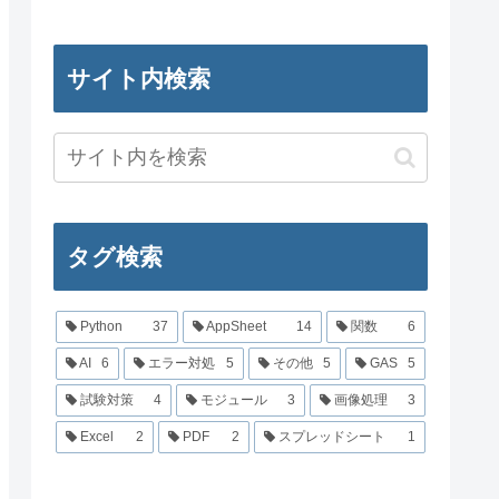
サイト内検索
タグ検索
Python
37
AppSheet
14
関数
6
AI
6
エラー対処
5
その他
5
GAS
5
試験対策
4
モジュール
3
画像処理
3
Excel
2
PDF
2
スプレッドシート
1