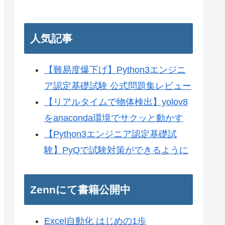
人気記事
【難易度爆下げ】Python3エンジニ
ア認定基礎試験 公式問題集レビュー
【リアルタイムで物体検出】yolov8
をanaconda環境でサクッと動かす
【Python3エンジニア認定基礎試
験】PyQで試験対策ができるように
Zennにて書籍公開中
Excel自動化 はじめの1歩